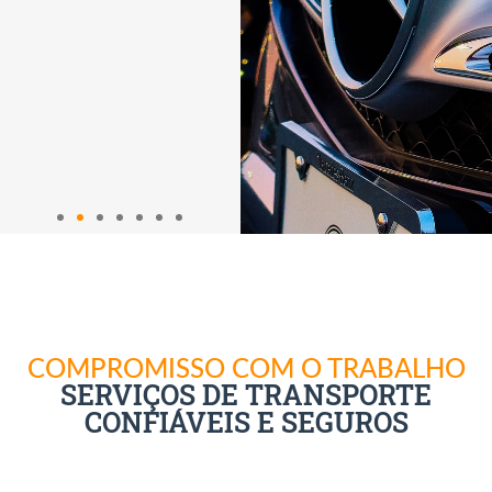
went smoothly 5
servi
stars for an
drive
excellent service !
comm
thank
again
COMPROMISSO COM O TRABALHO
SERVIÇOS DE TRANSPORTE
CONFIÁVEIS E SEGUROS