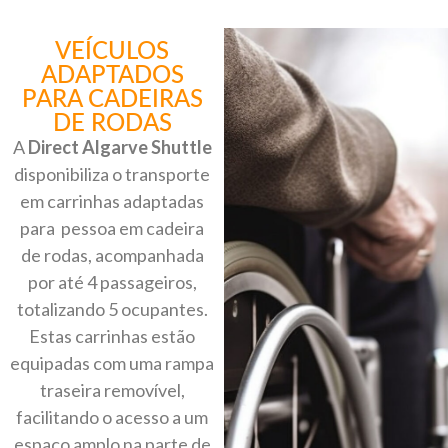
VEÍCULOS
ADAPTADOS
PARA CADEIRAS
DE RODAS
A
Direct Algarve Shuttle
disponibiliza o transporte
em carrinhas adaptadas
para pessoa em cadeira
de rodas, acompanhada
por até 4 passageiros,
totalizando 5 ocupantes.
Estas carrinhas estão
equipadas com uma rampa
traseira removível,
facilitando o acesso a um
espaço amplo na parte de