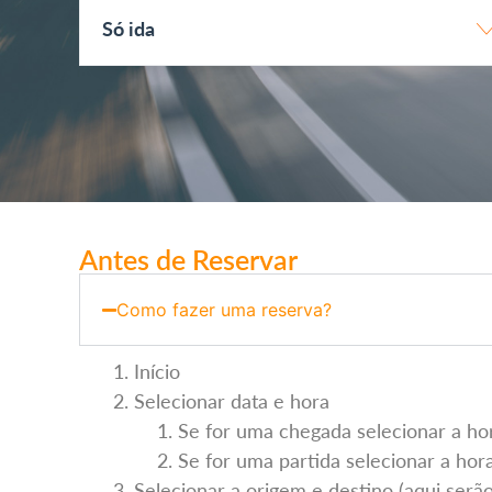
Só ida
Antes de Reservar
Como fazer uma reserva?
Início
Selecionar data e hora
Se for uma chegada selecionar a hor
Se for uma partida selecionar a hora
Selecionar a origem e destino (aqui serã