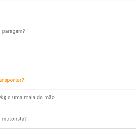
a paragem?
ansportar?
20kg e uma mala de mão
u motorista?